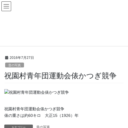
コ
ナ
ン
ビ
テ
ゲ
ン
ー
昔の写真
ツ
シ
へ
ョ
ス
ン
HOME
昔の写真
祝園村青年団運動会俵かつぎ競争
キ
に
ッ
移
プ
動
2016年7月27日
昔の写真
祝園村青年団運動会俵かつぎ競争
祝園村青年団運動会俵かつぎ競争
俵の重さは約60キロ 大正15（1926）年
昔の写真
カテゴリー