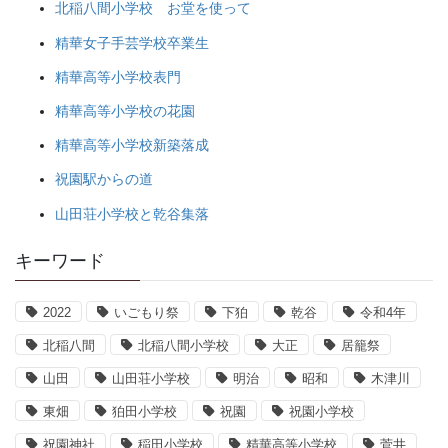
北稲八間小学校 お堂を使って
精華女子手芸学校卒業生
精華高等小学校表門
精華高等小学校の花園
精華高等小学校新築落成
祝園駅からの道
山田荘小学校と乾谷集落
キーワード
2022
いごもり祭
下狛
乾谷
令和4年
北稲八間
北稲八間小学校
大正
居籠祭
山田
山田荘小学校
明治
昭和
木津川
東畑
狛田小学校
祝園
祝園小学校
祝園神社
稲田小学校
精華高等小学校
菅井