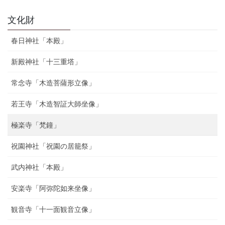
文化財
春日神社「本殿」
新殿神社「十三重塔」
常念寺「木造菩薩形立像」
若王寺「木造智証大師坐像」
極楽寺「梵鐘」
祝園神社「祝園の居籠祭」
武内神社「本殿」
安楽寺「阿弥陀如来坐像」
観音寺「十一面観音立像」