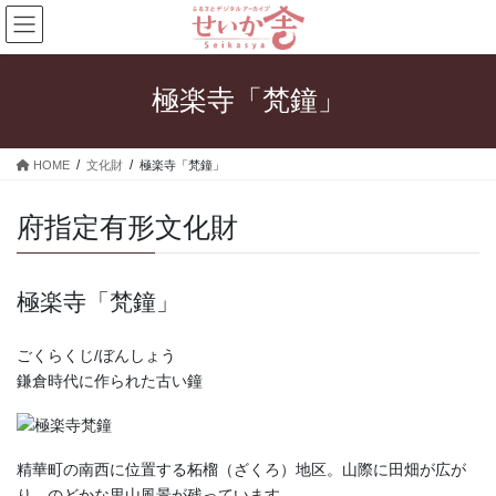
コ
ナ
ン
ビ
テ
ゲ
ン
ー
極楽寺「梵鐘」
ツ
シ
へ
ョ
ス
ン
HOME
文化財
極楽寺「梵鐘」
キ
に
ッ
移
プ
動
府指定有形文化財
極楽寺「梵鐘」
ごくらくじ/ぼんしょう
鎌倉時代に作られた古い鐘
精華町の南西に位置する柘榴（ざくろ）地区。山際に田畑が広が
り、のどかな里山風景が残っています。